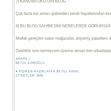
7) KANDİNİ OKUTAN BLOG
Çok fazla kar amacı gütmeden kendi hayatlarından kesi
8) BU BLOG SAHİBESİNİ NERELERDE GÖRÜRSÜN
Mutfak gereçleri satan mağazalar, alışveriş yaparken, ki
Özellikle isim vermiycem üzerine alınan tüm arkadaşlar
SHARE
|
BETÜL KÖROĞLU
♥
PIŞIREN-HAZIRLAYAN
BETÜL KAVAL
ETIKETLER:
MİM