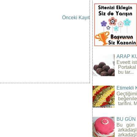
Önceki Kayıt
ARAP K
Eveett is
Portakal
bu tar...
Etimekli 
Geçtiğim
beğenile
tarifini
BU GÜN
Bu gün 
arkada
arkadaşl