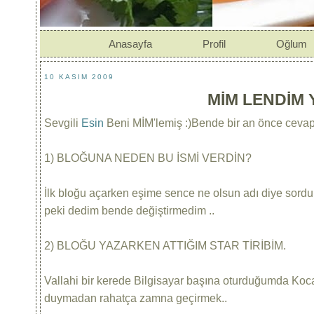
Anasayfa
Profil
Oğlum
10 KASIM 2009
MİM LENDİM 
Sevgili
Esin
Beni MİM'lemiş :)Bende bir an önce cevap
1) BLOĞUNA NEDEN BU İSMİ VERDİN?
İlk bloğu açarken eşime sence ne olsun adı diye sordum
peki dedim bende değiştirmedim ..
2) BLOĞU YAZARKEN ATTIĞIM STAR TİRİBİM.
Vallahi bir kerede Bilgisayar başına oturduğumda Koca
duymadan rahatça zamna geçirmek..