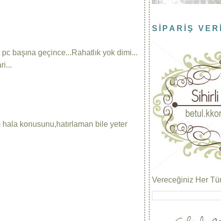
SİPARİŞ VER
 pc başına geçince...Rahatlık yok dimi...
i...
 hala konusunu,hatırlaman bile yeter
Vereceğiniz Her Türl