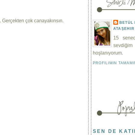
l. Gerçekten çok canayakınsın.
BETÜL
ATAŞEHIR 
15 sened
sevdiği
hoşlanıyorum.
PROFILIMIN TAMAM
SEN DE KAT