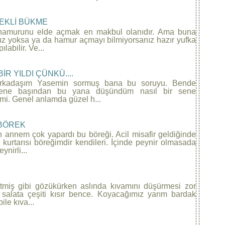
EKLİ BÜKME
hamurunu elde açmak en makbul olanıdır. Ama buna
z yoksa ya da hamur açmayı bilmiyorsanız hazır yufka
ılabilir. Ve...
 BİR YILDI ÇÜNKÜ....
rkadaşım Yasemin sormuş bana bu soruyu. Bende
sene başından bu yana düşündüm nasıl bir sene
imi. Genel anlamda güzel h...
BÖREK
 annem çok yapardı bu böreği. Acil misafir geldiğinde
kurtarısı böreğimdir kendileri. İçinde peynir olmasada
ynirli...
tmiş gibi gözükürken aslında kıvamını düşürmesi zor
 salata çeşiti kısır bence. Koyacağımız yarım bardak
bile kıva...