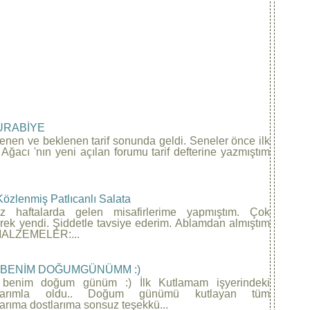
URABİYE
tenen ve beklenen tarif sonunda geldi. Seneler önce ilk
 Ağacı 'nın yeni açılan forumu tarif defterine yazmıştım
Közlenmiş Patlıcanlı Salata
iz haftalarda gelen misafirlerime yapmıştım. Çok
rek yendi. Şiddetle tavsiye ederim. Ablamdan almıştım
. MALZEMELER:...
 BENİM DOĞUMGÜNÜMM :)
benim doğum günüm :) İlk Kutlamam işyerindeki
şlarımla oldu.. Doğum günümü kutlayan tüm
arıma dostlarıma sonsuz teşekkü...