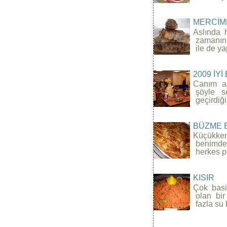
MERCİM
Aslında 
zamanını
ile de yap
2009 İYİ
Canım a
şöyle 
geçirdiğ
BÜZME 
Küçükken
benimde 
herkes pe
KISIR
Çok basi
olan bir
fazla su 