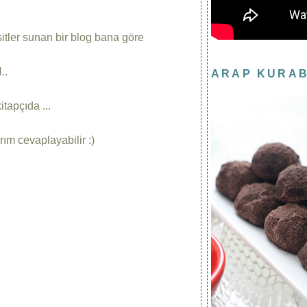
tler sunan bir blog bana göre
..
ARAP KURAB
tapçıda ...
ım cevaplayabilir :)